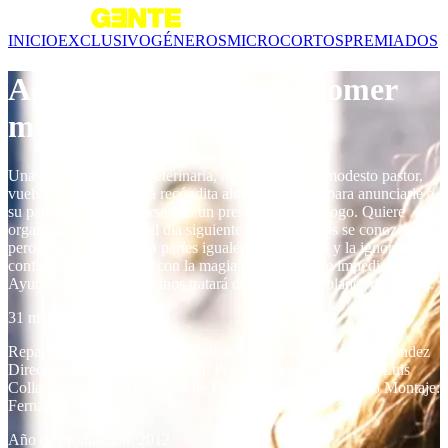
INICIO
EXCLUSIVO
GÉNEROS
MICROCORTOS
PREMIADOS
Adivina quién viene a comer
mañana
Una joven y hermosa veterinaria, hija única de un modesto pastor,
vuelve a su casa en una recóndita aldea de Galicia para anunciarle a
su padre que va a casarse con un prestigioso neurólogo. Quiere
organizar una comida al día siguiente para que todos se conozcan,
pero el padre, movido a partes iguales por los celos y la ignorancia,
confunde la neurología con la magia negra y decide impedir la boda.
Ayudado por varios vecinos tratará de arruinar los planes de su hija.
31 min
Reparto: Chete Lera, María Castro, Jorge Bosch, Óscar Hernández
Dirección: Pepe Jordana Guion: Pepe Jordana Producción: Luis
Collar, Sara Horta Dirección de Fotografía: Alberte Branco Montaje:
Fernando Guariniello
Año de producción: 2012