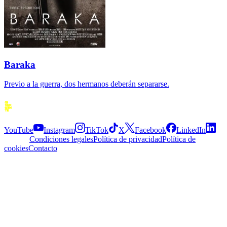
Baraka
Previo a la guerra, dos hermanos deberán separarse.
Siguenos
YouTube
Instagram
TikTok
X
Facebook
LinkedIn
Explora
Condiciones legales
Política de privacidad
Política de
cookies
Contacto
APP
© 2026 Divergente APP
·
2.5.0