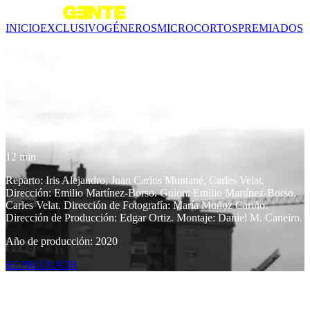
INICIO
EXCLUSIVO
GÉNEROS
MICROCORTOS
PREMIADOS
Azul
A unos pocos días del combate por el título europeo de Muay Thai,
Lydia se enfrentará a un dilema inesperado, y deberá tomar una
decisión que la haga enfrentarse a su peor rival hasta la fecha... ella
misma.
12 min
Reparto: Iris Alejandro, Juan Carlos Muntané, Carles Velat.
Dirección: Emilio Martínez-Borso. Guion: Emilio Martínez-Borso,
Carles Velat. Dirección de Fotografía: María Muñoz Cariño.
Dirección de Producción: Edgar Ortiz. Montaje: Daniel M. Caneiro.
Año de producción: 2020
REPRODUCIR
Contenido relacionado