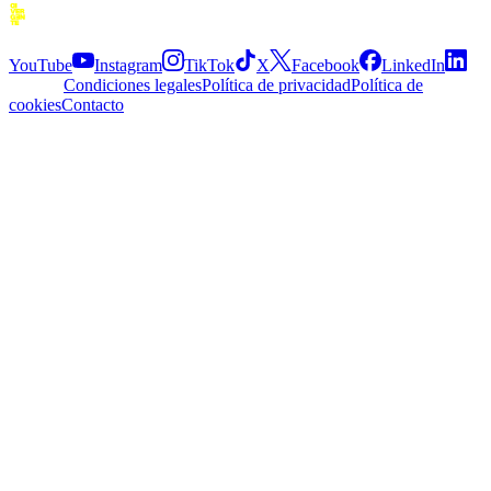
Siguenos
YouTube
Instagram
TikTok
X
Facebook
LinkedIn
Explora
Condiciones legales
Política de privacidad
Política de
cookies
Contacto
APP
© 2026 Divergente APP
·
2.5.0