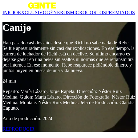
INICIO
EXCLUSIVO
GÉNEROS
MICROCORTOS
PREMIADOS
Canijø
Han pasado casi dos años desde que Richi no sabe nada de Rebe.
Se fue apresuradamente sin casi dar explicaciones. En ese tiempo, la
carrera de luchador de Richi está en declive. Su último encargo es
dejarse ganar en una pelea sin asaltos ni normas que se retransmitirá
por internet. En ese momento, Rebe reaparece pidiéndole dinero, y
juntos huyen en busca de una vida nueva.
24 min
Reparto: María Lázaro, Jorge Rapela. Dirección: Néstor Ruiz
Medina. Guion: María Lázaro. Dirección de Fotografía: Néstor Ruiz
Medina. Montaje: Néstor Ruiz Medina. Jefa de Producción: Claudia
Caputto.
Año de producción: 2024
REPRODUCIR