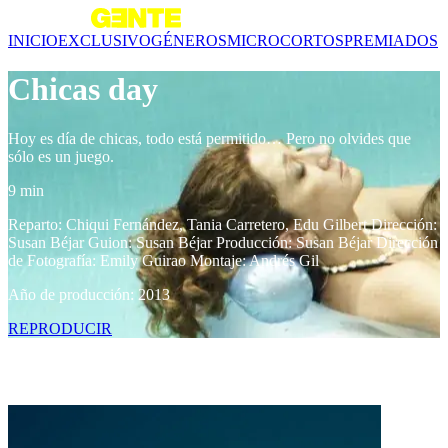
INICIO
EXCLUSIVO
GÉNEROS
MICROCORTOS
PREMIADOS
Chicas day
Hoy es día de chicas, todo está permitido… Pero no olvides que
sólo es un juego.
9 min
Reparto: Chiqui Fernández, Tania Carretero, Edu Gilbert Dirección:
Susan Béjar Guion: Susan Béjar Producción: Susan Béjar Dirección
de Fotografía: Emily Guirao Montaje: Andrés Gil
Año de producción: 2013
REPRODUCIR
Contenido relacionado