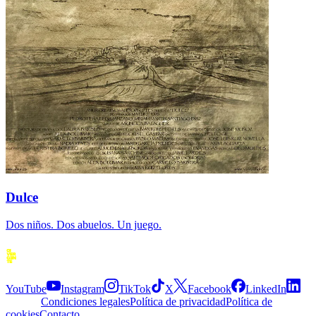
Dulce
Dos niños. Dos abuelos. Un juego.
Siguenos
YouTube
Instagram
TikTok
X
Facebook
LinkedIn
Explora
Condiciones legales
Política de privacidad
Política de
cookies
Contacto