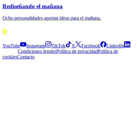
Rediseñando el mañana
Ocho personalidades aportan ideas para el mañana.
Siguenos
YouTube
Instagram
TikTok
X
Facebook
LinkedIn
Explora
Condiciones legales
Política de privacidad
Política de
cookies
Contacto
APP
© 2026 Divergente APP
·
2.5.0