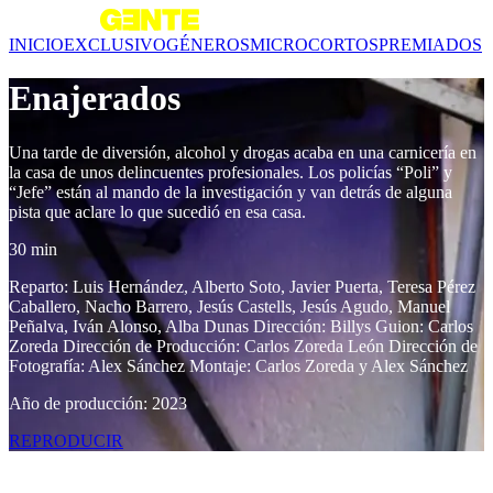
INICIO
EXCLUSIVO
GÉNEROS
MICROCORTOS
PREMIADOS
Enajerados
Una tarde de diversión, alcohol y drogas acaba en una carnicería en
la casa de unos delincuentes profesionales. Los policías “Poli” y
“Jefe” están al mando de la investigación y van detrás de alguna
pista que aclare lo que sucedió en esa casa.
30 min
Reparto: Luis Hernández, Alberto Soto, Javier Puerta, Teresa Pérez
Caballero, Nacho Barrero, Jesús Castells, Jesús Agudo, Manuel
Peñalva, Iván Alonso, Alba Dunas Dirección: Billys Guion: Carlos
Zoreda Dirección de Producción: Carlos Zoreda León Dirección de
Fotografía: Alex Sánchez Montaje: Carlos Zoreda y Alex Sánchez
Año de producción: 2023
REPRODUCIR
Contenido relacionado