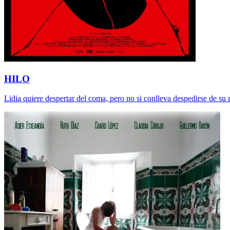
HILO
Lidia quiere despertar del coma, pero no si conlleva despedirse de su