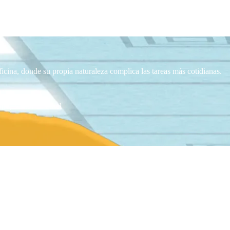
ficina, donde su propia naturaleza complica las tareas más cotidianas.
no, Victor L. Pinel