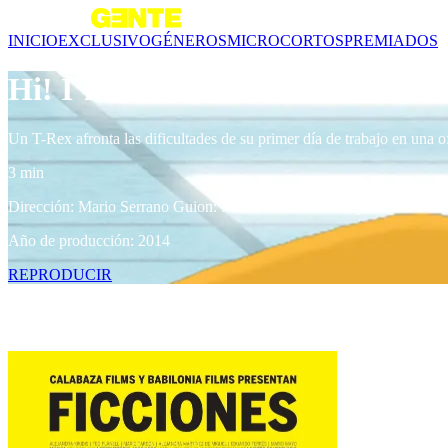
INICIO
EXCLUSIVO
GÉNEROS
MICROCORTOS
PREMIADOS
Hi! I´m New
Un T-Rex afronta las dificultades de su primer día de trabajo en una o
3 min
Dirección: Mario Serrano Guion: Mario Serrano Montaje: Mario Serra
Año de producción: 2014
REPRODUCIR
Contenido relacionado