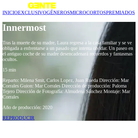
INICIO
EXCLUSIVO
GÉNEROS
MICROCORTOS
PREMIADOS
Innermost
Tras la muerte de su madre, Laura regresa a la casa familiar y se ve
obligada a enfrentarse a un pasado que intenta olvidar. Un paseo en
el antiguo coche de su madre desencadenará recuerdos y fantasmas
ocultos.
15 min
Reparto: Milena Smit, Carlos Lopez, Juan Rueda Dirección: Mar
Corrales Guion: Mar Corrales Dirección de producción: Paloma
Tejero Dirección de Fotografía: Almudena Sánchez Montaje: Mar
Corrales
Año de producción: 2020
REPRODUCIR
Contenido relacionado