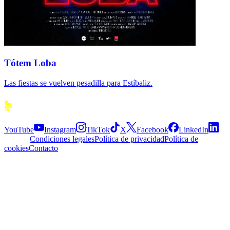
Tótem Loba
Las fiestas se vuelven pesadilla para Estíbaliz.
Siguenos
YouTube
Instagram
TikTok
X
Facebook
LinkedIn
Explora
Condiciones legales
Política de privacidad
Política de
cookies
Contacto
APP
© 2026 Divergente APP
·
2.5.0