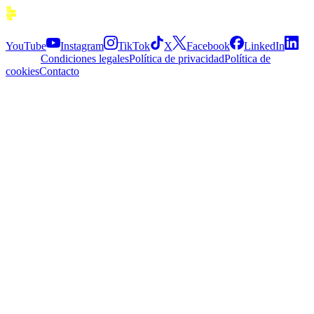
Siguenos
YouTube
Instagram
TikTok
X
Facebook
LinkedIn
Explora
Condiciones legales
Política de privacidad
Política de
cookies
Contacto
APP
© 2026 Divergente APP
·
2.5.0