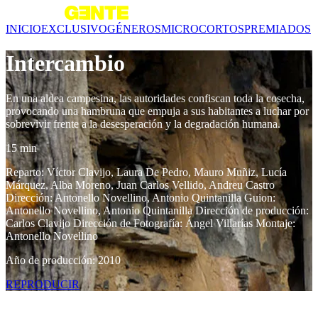
INICIO
EXCLUSIVO
GÉNEROS
MICROCORTOS
PREMIADOS
Intercambio
En una aldea campesina, las autoridades confiscan toda la cosecha,
provocando una hambruna que empuja a sus habitantes a luchar por
sobrevivir frente a la desesperación y la degradación humana.
15 min
Reparto: Víctor Clavijo, Laura De Pedro, Mauro Muñiz, Lucía
Márquez, Alba Moreno, Juan Carlos Vellido, Andreu Castro
Dirección: Antonello Novellino, Antonio Quintanilla Guion:
Antonello Novellino, Antonio Quintanilla Dirección de producción:
Carlos Clavijo Dirección de Fotografía: Ángel Villarías Montaje:
Antonello Novellino
Año de producción: 2010
REPRODUCIR
Contenido relacionado