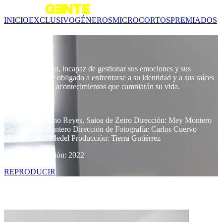
INICIO
EXCLUSIVO
GÉNEROS
MICROCORTOS
PREMIADOS
Kosovo
Un hombre cabra, incapaz de gestionar sus emociones y sus
relaciones, se ve obligado a enfrentarse a su identidad y a sus raíces
tras una serie de acontecimientos que cambiarán su vida.
7 min
Reparto: Emiliano Reyes, Saioa de Zeiro Dirección: Mey Montero
Guion: Mey Montero Dirección de Fotografía: Carlos Cuervo
Montaje: Luis Medel Producción: Tierra Gutiérrez
Año de producción: 2022
REPRODUCIR
Contenido relacionado