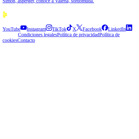
Simón, asperger, conoce a Valeria, sordomuda.
Siguenos
YouTube
Instagram
TikTok
X
Facebook
LinkedIn
Explora
Condiciones legales
Política de privacidad
Política de
cookies
Contacto
APP
© 2026 Divergente APP
·
2.5.0