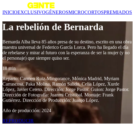
INICIO
EXCLUSIVO
GÉNEROS
MICROCORTOS
PREMIADOS
La rebelión de Bernarda
Bernarda Alba lleva 85 años presa de su destino, escrito en una obra
maestra universal de Federico García Lorca. Pero ha llegado el día
de rebelarse y mirar al futuro con la esperanza de ser la mujer (y no
el personaje) que siempre quiso ser.
18 min
Reparto: Carmen Ruiz-Mingorance, Mónica Madrid, Myriam
Carrascosa, Paka Molina, Ramón Salido, Celia López, Xurde
López, Javier Cereto. Dirección: Jorge Pastor. Guion: Jorge Pastor.
Dirección de Fotografía: Juanmi Cristóbal. Montaje: Frank
Gutiérrez. Dirección de Producción: Juanjo López.
Año de producción: 2024
REPRODUCIR
Contenido relacionado