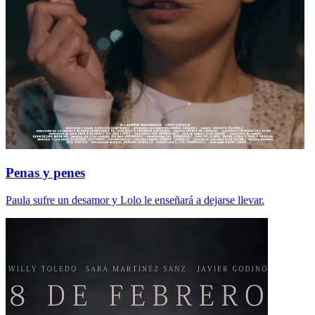
Penas y penes
Paula sufre un desamor y Lolo le enseñará a dejarse llevar.