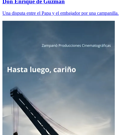
Don Enrique de Guzmán
Una disputa entre el Papa y el embajador por una campanilla.