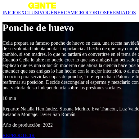
INICIO
EXCLUSIVO
GÉNEROS
MICROCORTOS
PREMIADOS
Ponche de huevo
Celia prepara su famoso ponche de huevo en casa, una receta navideña
de su voluntad intenta no dar importancia al hecho de que hoy cumple 4
cambio, sí son madres, lo que no tardará en convertirse en el tema de 
Cuando Celia lo abre no puede creer lo que sus amigas han pensado pa
explican que es una solución moderna que ahora la ciencia hace posib
entender que sus amigas lo han hecho con la mejor intención, o al meno
la cocina para servir las copas de ponche, Tere reprocha a Paloma e Ir
reafirmar su posición. Decide descongelar el esperma y mezclarlo con
una victoria de su independencia sobre las presiones sociales.
10 min
Reparto: Natalia Hernández, Susana Merino, Eva Trancón, Luz Valde
Belandia Montaje: Javier San Román
Año de producción: 2022
REPRODUCIR