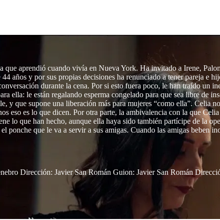
 que aprendió cuando vivía en Nueva York. Ha invitado a Irene, Paloma
4 años y por sus propias decisiones ha renunciado a tener pareja e hijo
conversación durante la cena. Por si esto fuera poco, le han traído un i
ra ella: le están regalando esperma congelado para que sea libre de ins
le, y que supone una liberación más para mujeres “como ella”. Celia no
s eso es lo que dicen. Por otra parte, la ambivalencia con la que Celia
ene lo que han hecho, aunque ella haya sido también partícipe de la oper
 el ponche que le va a servir a sus amigas. Cuando las amigas beben i
nebro Dirección: Javier San Román Guion: Javier San Román Direcció