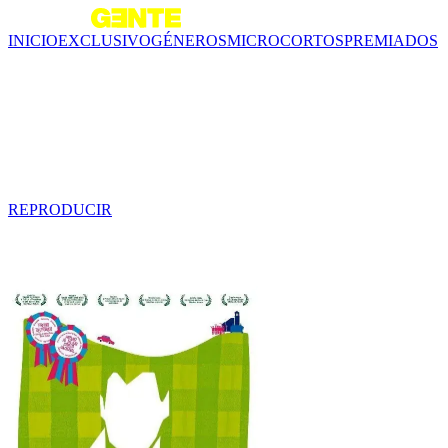
INICIO
EXCLUSIVO
GÉNEROS
MICROCORTOS
PREMIADOS
Tráiler - Don Enrique de
Guzmán
1 min
REPRODUCIR
Contenido relacionado