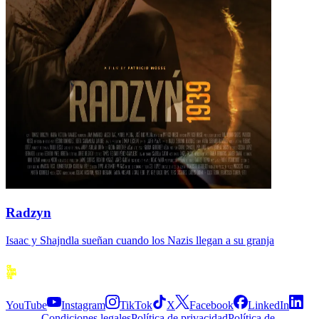
Radzyn
Isaac y Shajndla sueñan cuando los Nazis llegan a su granja
Siguenos
YouTube
Instagram
TikTok
X
Facebook
LinkedIn
Explora
Condiciones legales
Política de privacidad
Política de