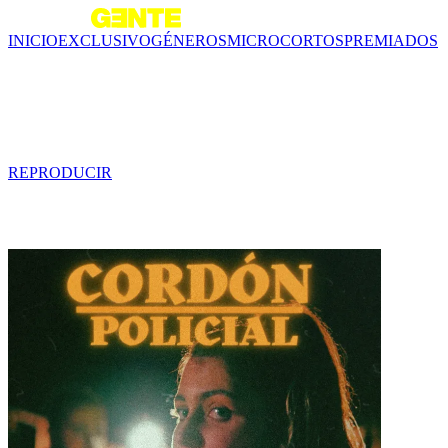
INICIO
EXCLUSIVO
GÉNEROS
MICROCORTOS
PREMIADOS
Tráiler - El vestido
0 min
REPRODUCIR
Contenido relacionado