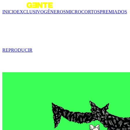
INICIO
EXCLUSIVO
GÉNEROS
MICROCORTOS
PREMIADOS
Tráiler - Era yo
0 min
REPRODUCIR
Contenido relacionado