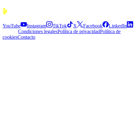
Siguenos
YouTube
Instagram
TikTok
X
Facebook
LinkedIn
Explora
Condiciones legales
Política de privacidad
Política de
cookies
Contacto
APP
© 2026 Divergente APP
·
2.5.0