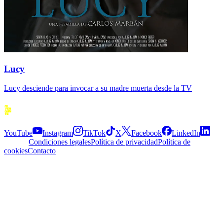
Lucy
Lucy desciende para invocar a su madre muerta desde la TV
Siguenos
YouTube
Instagram
TikTok
X
Facebook
LinkedIn
Explora
Condiciones legales
Política de privacidad
Política de
cookies
Contacto
APP
© 2026 Divergente APP
·
2.5.0