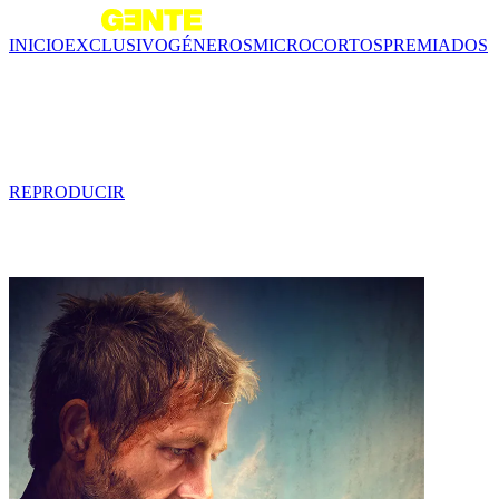
INICIO
EXCLUSIVO
GÉNEROS
MICROCORTOS
PREMIADOS
Tráiler - Operación RAE
0 min
REPRODUCIR
Contenido relacionado