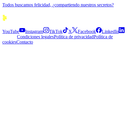
Todos buscamos felicidad, ¿compartiendo nuestros secretos?
Siguenos
YouTube
Instagram
TikTok
X
Facebook
LinkedIn
Explora
Condiciones legales
Política de privacidad
Política de
cookies
Contacto
APP
© 2026 Divergente APP
·
2.5.0