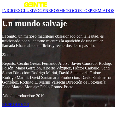
INICIO
EXCLUSIVO
GÉNEROS
MICROCORTOS
PREMIADOS
Un mundo salvaje
El Santo, un mafioso madrileño obsesionado con la lealtad, es
traicionado por su entorno mientras la aparición de una mujer
llamada Kira reabre conflictos y recuerdos de su pasado.
25 min
Reparto: Cecilia Gessa, Fernando Albizu, Javier Cansado, Rodrigo
Poisón, María Garralón, Alberto Vázquez, Héctor Carballo, Santi
Senso Dirección: Rodrigo Marini, David Santamaría Guion:
Rodrigo Marini, David Santamaría Producción: David Santamaría
González, Rodrigo E. Marini Valsechi Dirección de Fotografía:
Pope Maroto Montaje: Pablo Gómez Prieto
Año de producción: 2019
REPRODUCIR
Contenido relacionado