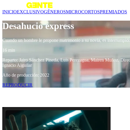
INICIO
EXCLUSIVO
GÉNEROS
MICROCORTOS
PREMIADOS
Desahucio express
Cuando un hombre le propone matrimonio a su novia, es interrumpido 
16 min
Reparto: Jairo Sánchez Pineda, Luis Perezagua, Mairen Muñoz. Direcc
Ignacio Alguilar
Año de producción: 2022
REPRODUCIR
Contenido relacionado