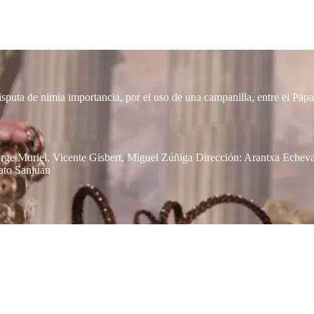
isputa de nimia importancia, por el uso de una campanilla, entre el P
orge Muriel, Vicente Gisbert, Miguel Zúñiga Dirección: Arantxa Echev
ato Sanjuan