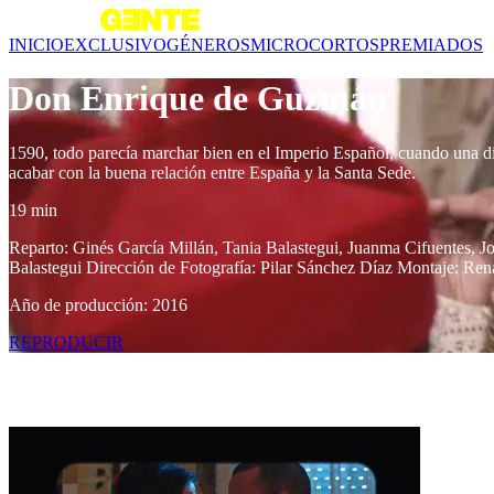
INICIO
EXCLUSIVO
GÉNEROS
MICROCORTOS
PREMIADOS
Don Enrique de Guzmán
1590, todo parecía marchar bien en el Imperio Español, cuando una d
acabar con la buena relación entre España y la Santa Sede.
19 min
Reparto: Ginés García Millán, Tania Balastegui, Juanma Cifuentes, J
Balastegui Dirección de Fotografía: Pilar Sánchez Díaz Montaje: Ren
Año de producción: 2016
REPRODUCIR
Contenido relacionado