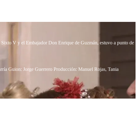
apa Sixto V y el Embajador Don Enrique de Guzmán, estuvo a punto de
arría Guion: Jorge Guerrero Producción: Manuel Rojas, Tania