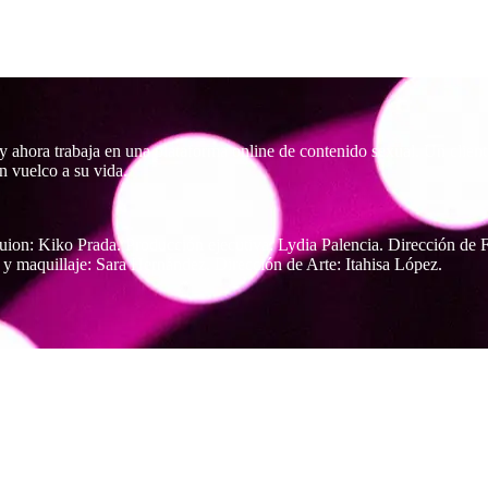
y ahora trabaja en una plataforma online de contenido sexual. Un clien
n vuelco a su vida.
Guion: Kiko Prada. Producción ejecutiva: Lydia Palencia. Dirección de
 y maquillaje: Sara Hernández. Dirección de Arte: Itahisa López.