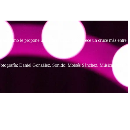
te anónimo le propone una cita real. Lo que parece un cruce más entre
 Fotografía: Daniel González. Sonido: Moisés Sánchez. Música: Jonay