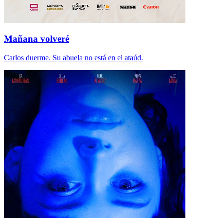
Mañana volveré
Carlos duerme. Su abuela no está en el ataúd.