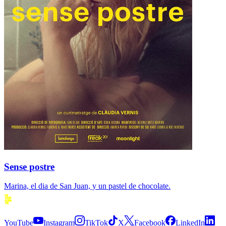
Sense postre
Marina, el dia de San Juan, y un pastel de chocolate.
Siguenos
YouTube
Instagram
TikTok
X
Facebook
LinkedIn