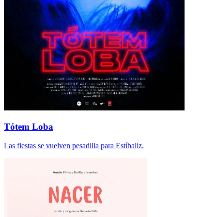
Tótem Loba
Las fiestas se vuelven pesadilla para Estíbaliz.