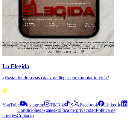
La Elegida
¿Hasta donde serías capaz de llegar por cambiar tu vida?
Siguenos
YouTube
Instagram
TikTok
X
Facebook
LinkedIn
Explora
Condiciones legales
Política de privacidad
Política de
cookies
Contacto
APP
© 2026 Divergente APP
·
2.5.0