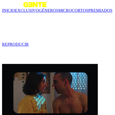
INICIO
EXCLUSIVO
GÉNEROS
MICROCORTOS
PREMIADOS
Tráiler - Dulce
1 min
REPRODUCIR
Contenido relacionado