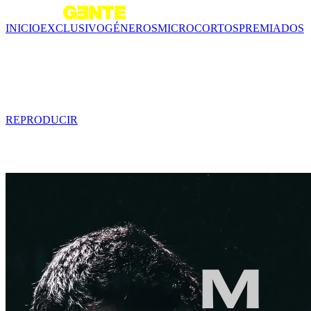
INICIO
EXCLUSIVO
GÉNEROS
MICROCORTOS
PREMIADOS
Tráiler - Mis Ojos
0 min
REPRODUCIR
Contenido relacionado