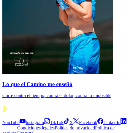
Lo que el Camino me enseñó
Corre contra el tiempo, contra el dolor, contra lo imposible
Siguenos
YouTube
Instagram
TikTok
X
Facebook
LinkedIn
Explora
Condiciones legales
Política de privacidad
Política de