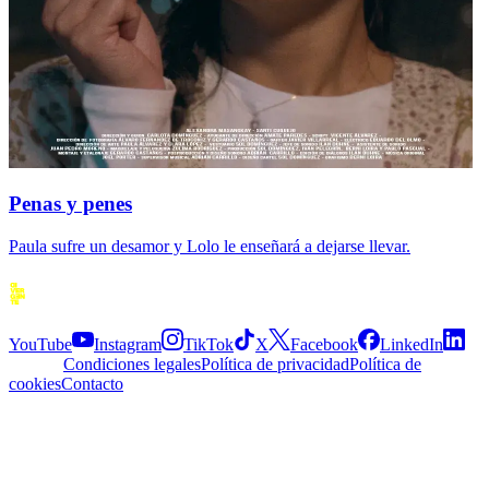
Penas y penes
Paula sufre un desamor y Lolo le enseñará a dejarse llevar.
Siguenos
YouTube
Instagram
TikTok
X
Facebook
LinkedIn
Explora
Condiciones legales
Política de privacidad
Política de
cookies
Contacto
APP
© 2026 Divergente APP
·
2.5.0